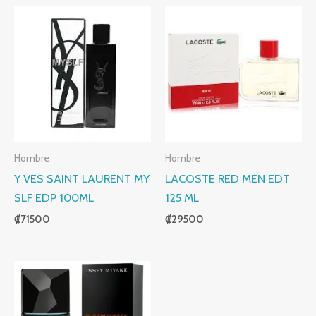
Hombre
Hombre
Y VES SAINT LAURENT MY
LACOSTE RED MEN EDT
SLF EDP 100ML
125 ML
₡
71500
₡
29500