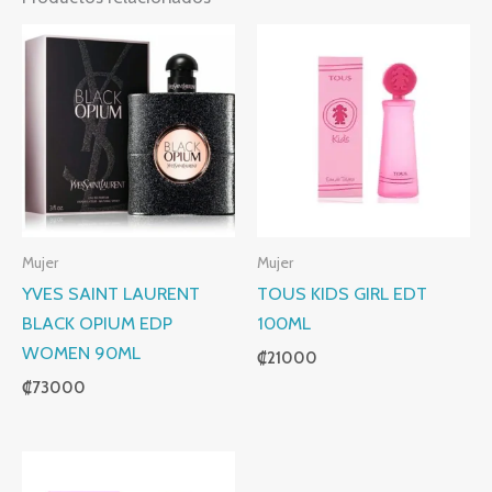
Mujer
Mujer
YVES SAINT LAURENT
TOUS KIDS GIRL EDT
BLACK OPIUM EDP
100ML
WOMEN 90ML
₡
21000
₡
73000