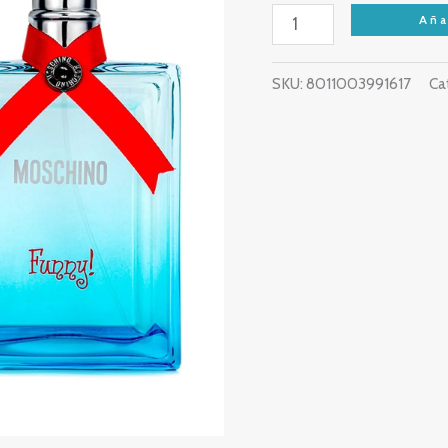
Aña
SKU:
8011003991617
Ca