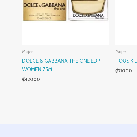
Mujer
Mujer
DOLCE & GABBANA THE ONE EDP
TOUS KI
WOMEN 75ML
₡
21000
₡
42000