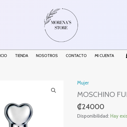
ICIO
TIENDA
NOSOTROS
CONTACTO
MI CUENTA
Mujer
MOSCHINO
FUNNY
MOSCHINO FU
EDT
₡
24000
WOMEN
100ML
Disponibilidad:
Hay exi
cantidad