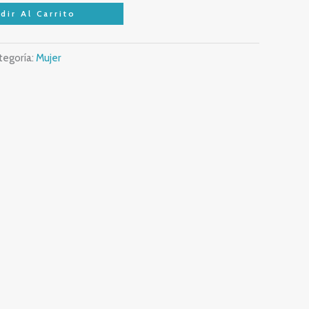
dir Al Carrito
tegoría:
Mujer