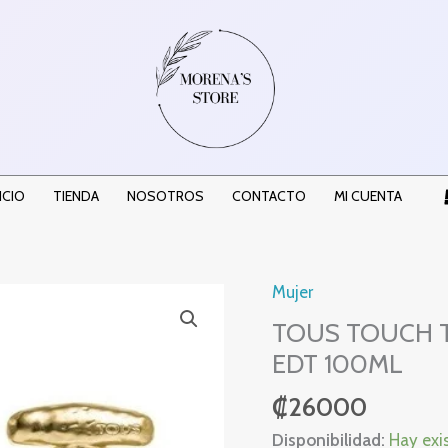
ICIO
TIENDA
NOSOTROS
CONTACTO
MI CUENTA
Mujer
TOUS
TOUCH
TOUS TOUCH 
THE
EDT 100ML
ORIGINAL
₡
26000
GOLD
WOMEN
Disponibilidad:
Hay exi