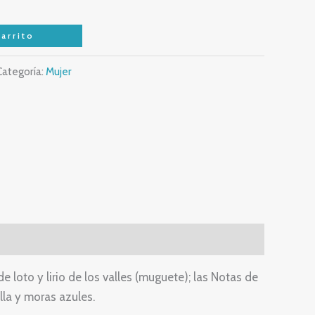
arrito
Categoría:
Mujer
e loto y lirio de los valles (muguete); las Notas de
lla y moras azules.