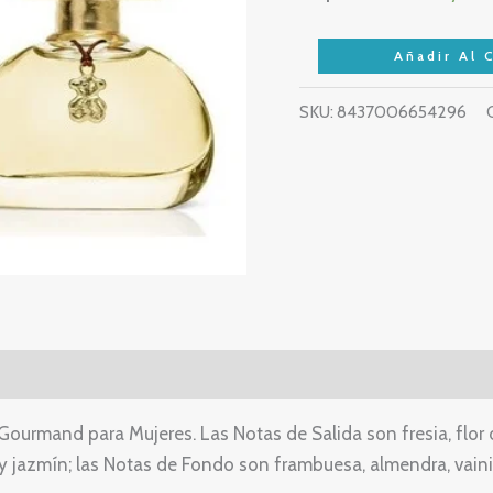
EDT
100ML
Añadir Al C
cantidad
SKU:
8437006654296
l Gourmand para Mujeres. Las Notas de Salida son fresia, flor d
 y jazmín; las Notas de Fondo son frambuesa, almendra, vaini