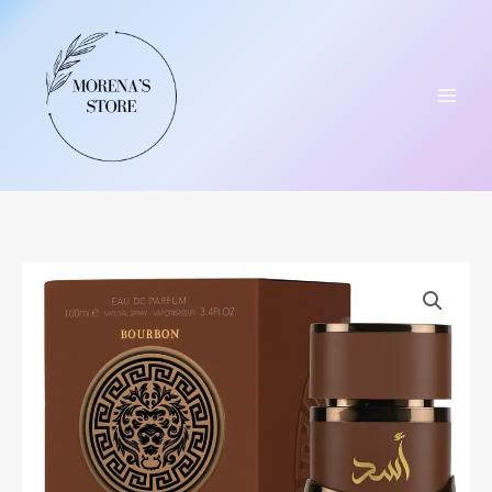
Ir
al
contenido
LATTAFA
ASAD
BOURBON
EDP
MEN
100ML
cantidad