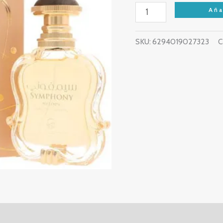
Aña
SKU:
6294019027323
C