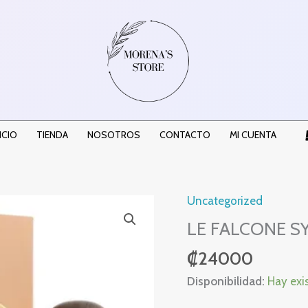
ICIO
TIENDA
NOSOTROS
CONTACTO
MI CUENTA
Uncategorized
LE
FALCONE
LE FALCONE 
SYMPHONY
₡
24000
MELODY
EDP
Disponibilidad:
Hay exi
cantidad