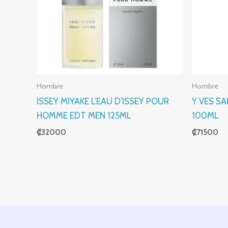
Hombre
Hombre
ISSEY MIYAKE L’EAU D’ISSEY POUR
Y VES SA
HOMME EDT MEN 125ML
100ML
₡
32000
₡
71500