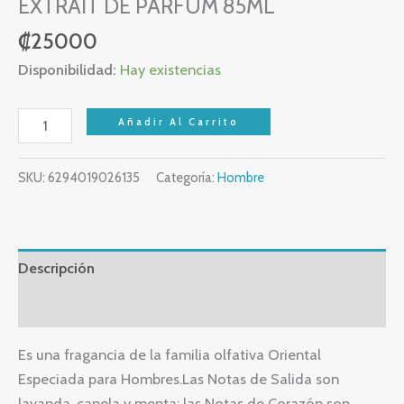
EXTRAIT DE PARFUM 85ML
₡
25000
Disponibilidad:
Hay existencias
Añadir Al Carrito
SKU:
6294019026135
Categoría:
Hombre
Descripción
Valoraciones (0)
Es una fragancia de la familia olfativa Oriental
Especiada para Hombres.Las Notas de Salida son
lavanda, canela y menta; las Notas de Corazón son